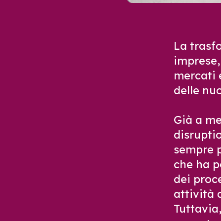
La trasf
imprese,
mercati 
delle nu
Già a me
disrupti
sempre p
che ha p
dei proce
attività 
Tuttavia