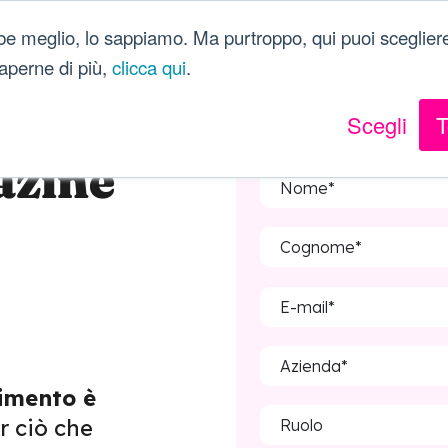
be meglio, lo sappiamo. Ma purtroppo, qui puoi scegliere
 saperne di più,
clicca qui
.
Scegli
T
azine
rimento è
er ciò che