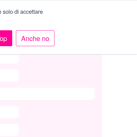
 solo di accettare
op
Anche no