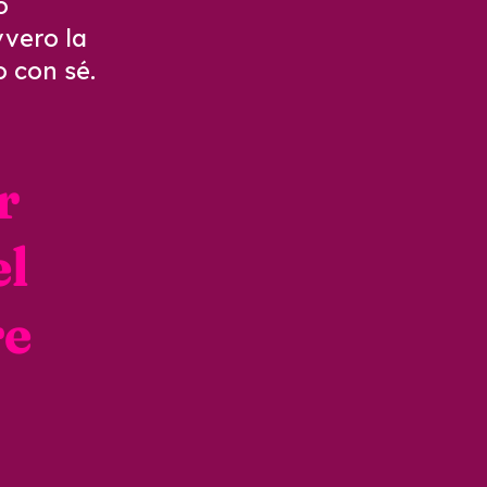
o
vvero la
 con sé.
r
el
re