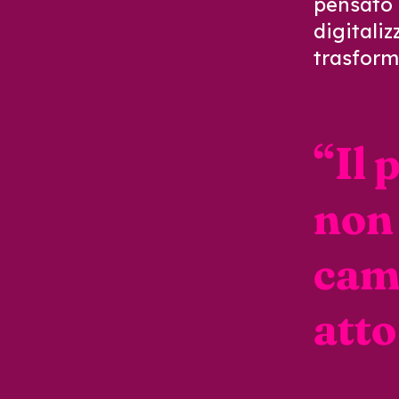
pensato 
digitali
trasform
“
Il 
non 
cam
atto