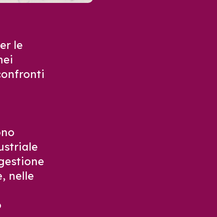
er le
nei
confronti
ono
ustriale
gestione
, nelle
o