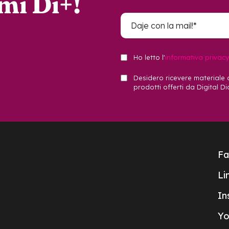
mmi Di+!
Ho letto l'
informativa privacy
Desidero ricevere materiale 
prodotti offerti da Digital Di
Fa
Li
In
Yo