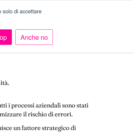
Menu
 solo di accettare
op
Anche no
ità.
tti i processi aziendali sono stati
zzare il rischio di errori.
isce un fattore strategico di