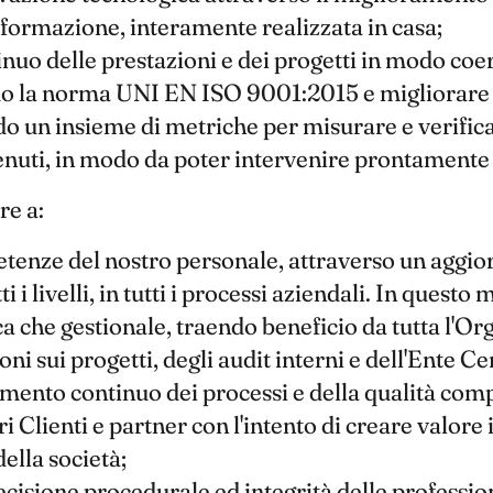
 formazione, interamente realizzata in casa;
uo delle prestazioni e dei progetti in modo coere
ndo la norma UNI EN ISO 9001:2015 e migliorare 
o un insieme di metriche per misurare e verificar
ttenuti, in modo da poter intervenire prontamente
re a:
etenze del nostro personale, attraverso un aggi
i i livelli, in tutti i processi aziendali. In ques
ca che gestionale, traendo beneficio da tutta l'O
oni sui progetti, degli audit interni e dell'Ente Ce
ento continuo dei processi e della qualità comple
ri Clienti e partner con l'intento di creare valor
della società;
recisione procedurale ed integrità delle professi