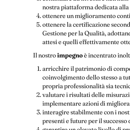
nostra piattaforma dedicata alla
ottenere un miglioramento contin
ottenere la certificazione seco
Gestione per la Qualità, adottand
attesi e quelli effettivamente o
Il nostro
impegno
è incentrato inolt
arricchire il patrimonio di comp
coinvolgimento dello stesso a tutt
propria professionalità sia tecni
valutare i risultati delle misurazi
implementare azioni di miglioram
interagire stabilmente con i nost
presenti e future per il successo 
garantire un elevato livello di p