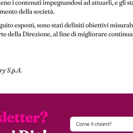
no i contenuti impegnandosi ad attuarli, e gli 
imento della società.
eguito esposti, sono stati definiti obiettivi misur
te della Direzione, al fine di migliorare continua
y S.p.A.
letter?