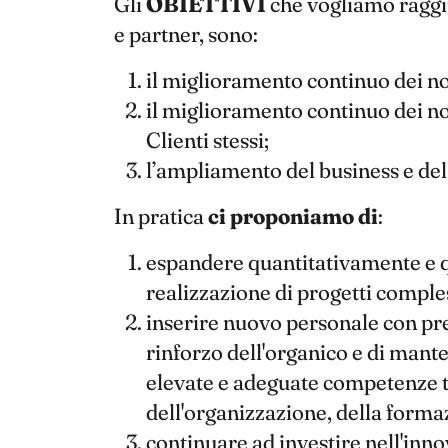
Gli
OBIETTIVI
che vogliamo raggiu
e partner, sono:
il miglioramento continuo dei nost
il miglioramento continuo dei nos
Clienti stessi;
l’ampliamento del business e dell
In pratica
ci proponiamo di
:
espandere quantitativamente e qu
realizzazione di progetti comples
inserire nuovo personale con preg
rinforzo dell'organico e di mant
elevate e adeguate competenze te
dell'organizzazione, della forma
continuare ad investire nell'inn