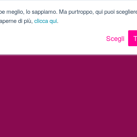
be meglio, lo sappiamo. Ma purtroppo, qui puoi scegliere
 saperne di più,
clicca qui
.
Scegli
T