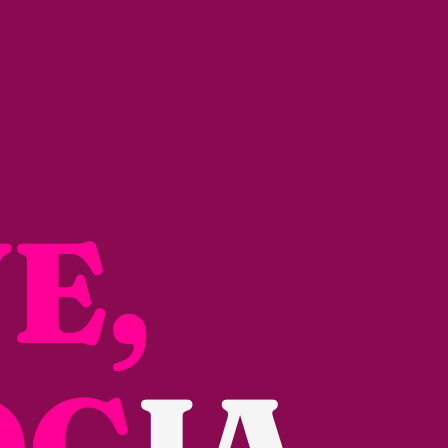
E,
OG
IA