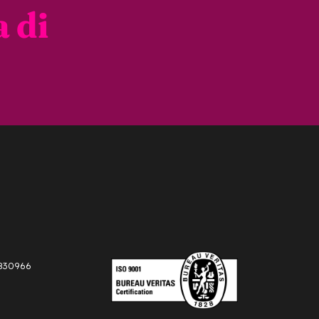
 di
2830966