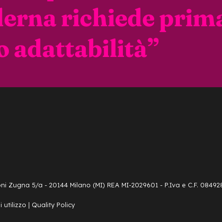
erna richiede prima
o adattabilità
”
Coni Zugna 5/a - 20144 Milano (MI) REA MI-2029601 - P.Iva e C.F. 0849
 utilizzo
|
Quality Policy