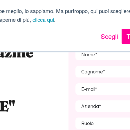
be meglio, lo sappiamo. Ma purtroppo, qui puoi scegliere
 saperne di più,
clicca qui
.
Scegli
T
azine
E"