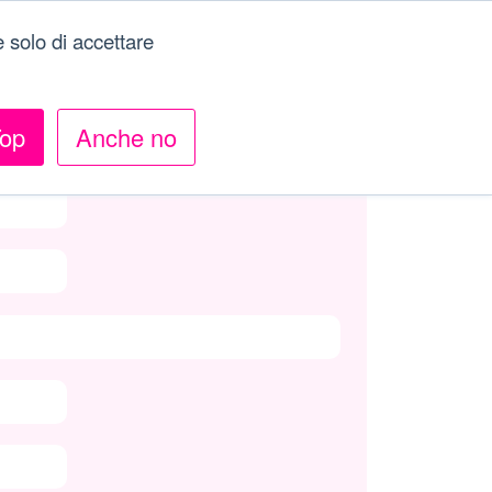
 solo di accettare
op
Anche no