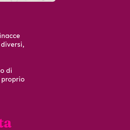
minacce
diversi,
o di
o
proprio
ta