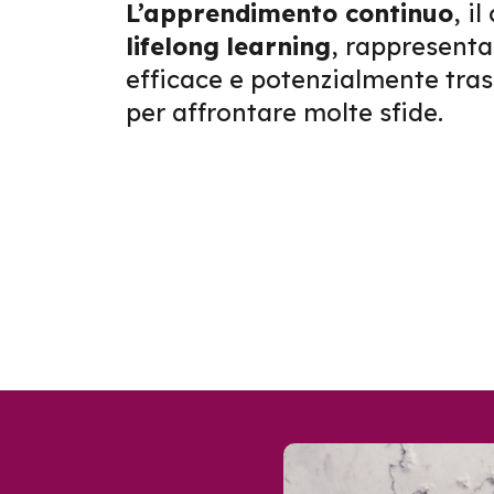
L’apprendimento con
tinuo
, i
lifelong
learning
, rappresent
efficace e potenzialmente tra
per affrontare molte sfide.