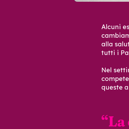
Alcuni es
cambiame
alla salu
tutti i P
Nel set
t
competen
queste a
“
La 