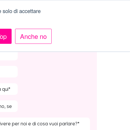
 solo di accettare
op
Anche no