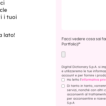
ci
cle
 i tuoi
 lato!
Facci vedere cosa sai fa
Portfolio)!
*
Digital Dictionary S.p.A. si 
e utilizzeremo le tue informa
account e per fornire i prodott
Ho letto l'
informativa pri
Di tanto in tanto, vorremm
servizi, nonché con altri 
acconsenti al trattamento
per acconsentire e riceve
S.p.A