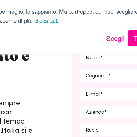
be meglio, lo sappiamo. Ma purtroppo, qui puoi scegliere
 saperne di più,
clicca qui
.
Scegli
T
to e
sempre
ropri
al tempo
Italia si è