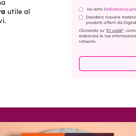
na
Ho letto l'
informativa pri
va
utile al
Desidero ricevere materia
i.
prodotti offerti da Digital
Cliccando su "
Et voilà!
", cons
elaborare le tue informazioni 
richiesto.