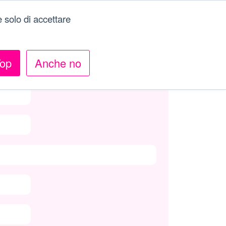
 solo di accettare
op
Anche no