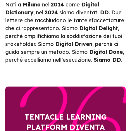
Nati a
Milano
nel
2014
come
Digital
Dictionary
, nel
2024
siamo diventati
DD
. Due
lettere che racchiudono le tante sfaccettature
che ci rappresentano. Siamo
Digital
Delight
,
perché amplifichiamo la soddisfazione dei tuoi
stakeholder. Siamo
Digital
Driven
, perché ci
guida sempre un metodo. Siamo
Digital
Done
,
perché eccelliamo nell’esecuzione.
Siamo DD
.
Nel 2026 la piattaforma subisce un restyling
importante e un rebranding che la
riposizionano come player a livello
TENTACLE LEARNING
ora integra l’AI sia nel
Tentacle
internazionale.
frontend - a supporto della navigazione - sia
PLATFORM DIVENTA
nel backend per semplificare la creazione di