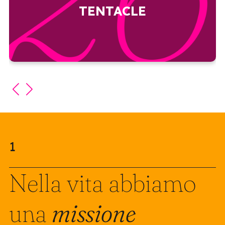
TENTACLE
contenuti (storytelling, video, podcast).
1
Nella vita abbiamo
una
missione