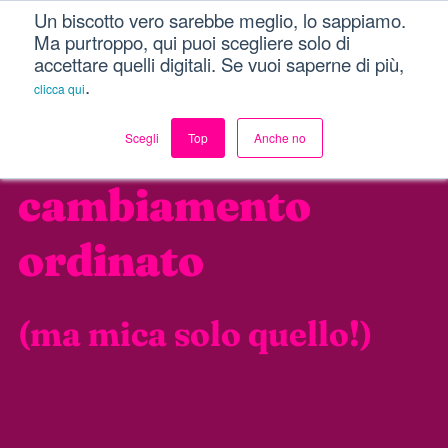
Un biscotto vero sarebbe meglio, lo sappiamo.
Menu
Ma purtroppo, qui puoi scegliere solo di
accettare quelli digitali. Se vuoi saperne di più,
.
clicca qui
Siamo
Scegli
Top
Anche no
cambiamento
ordinato
(ma mica solo quello!)