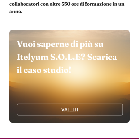
collaboratori con oltre 350 ore di formazione in un
anno.
Vuoi saperne di più su
Itelyum S.O.L.E? Scarica
il caso studio!
VAIIIII