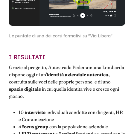
Le puntate di uno dei corsi formativi su "Via Libera"
I RISULTATI
Grazie al progetto, Autostrada Pedemontana Lombarda
dispone oggi di un'
identità aziendale autentica,
costruita sulle voci delle proprie persone, e di uno
spazio digitale
in cui quella identità vive e cresce ogni
giorno.
10
interviste
individuali condotte con dirigenti, HR
e Comunicazione
4
focus group
con la popolazione aziendale
1
EVP statement
e 5
valori
fondanti co-creati con le