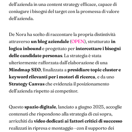
dell’azienda in una content strategy efficace, capace di
coniugare i bisogni del target con la promessa di valore
dell’azienda.
De Nora ha scelto di raccontare la propria distintività
attraverso
un blog aziendale
(
OPEN
), strutturato
in
logica inbound
e progettato per
intercettare i bisogni
delle candidate personas
. La strategia è stata
ulteriormente rafforzata dall’elaborazione di una
Mindmap SEO
, finalizzata a
presidiare topic cluster e
keyword rilevanti per i motori di ricerca
, e da uno
Strategy Canvas
che evidenzia il posizionamento
dell’azienda rispetto ai competitor.
Questo
spazio digitale
, lanciato a giugno 2025, accoglie
contenuti che rispondono alla strategia di cui sopra,
arricchiti da
video dedicati ai fattori critici di successo
realizzati in ripresa e montaggio - con il supporto dei