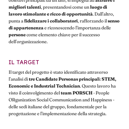
obiettivi principali: da un lato, si impegna ad
attrarre i
migliori talenti
, presentandosi come un
luogo di
lavoro stimolante e ricco di opportunità
. Dall’altro,
punta a
fidelizzare i collaborator
i
, rafforzando il
senso
di appartenenza
e riconoscendo l’importanza delle
persone
come elemento chiave per il successo
dell’organizzazione.
IL TARGET
Il target del progetto è stato identificato attraverso
l’analisi di
tre Candidate Personas principal
i:
STEM,
Economic e Industrial Technician
. Questo lavoro ha
visto il coinvolgimento del
team PORSCH
- People
ORganization Social Communication and Happiness -
delle sedi italiane del gruppo, fondamentale per la
progettazione e l’implementazione della strategia.