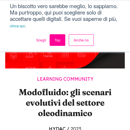
Un biscotto vero sarebbe meglio, lo sappiamo.
Menu
Ma purtroppo, qui puoi scegliere solo di
accettare quelli digitali. Se vuoi saperne di più,
.
clicca qui
Scegli
Top
Anche no
LEARNING COMMUNITY
Modofluido: gli scenari
evolutivi del settore
oleodinamico
HYDAC
/
2023