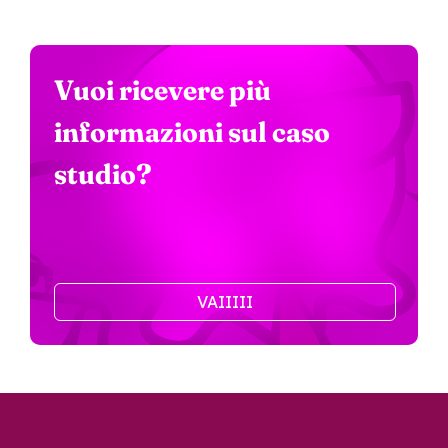
Vuoi ricevere più
informazioni sul caso
studio?
VAIIIII