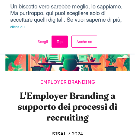
Un biscotto vero sarebbe meglio, lo sappiamo.
Menu
Ma purtroppo, qui puoi scegliere solo di
accettare quelli digitali. Se vuoi saperne di più,
.
clicca qui
Scegli
Top
Anche no
EMPLOYER BRANDING
L'Employer Branding a
supporto dei processi di
recruiting
SISAL
/
2024